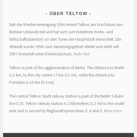
ÜBER TELTOW
Seit der Wiedervereinigung 1990 nimmt Teltow am Wachstum des
Berliner Umlands teil und hat sich zum beliebten Wohn- und
Wirtschaftsstandort vor den Toren der Hauptstadt entwickelt. Die
Altstadt wurde 1994 zum Sanierungsgebiet erklärt und steht seit
1997 komplett unter Denkmalschutz.
Mehr hier
Teltow is part of the agglomeration of Berlin. The distance to Berlin
is 1 km, to the city centre 17 km (11 mi), while the distance to
Potsdam is 15 km (9.3 mi).
The central Teltow Stadt railway station is part of the Berlin S-Bahn
line S 25. Teltow railway station is 2 kilometres (1.2 mi) to the south-
east and is served by RegionalExpress lines 3, 4 and 5.
More here