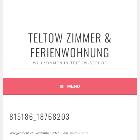
Springe
zum
Inhalt
TELTOW ZIMMER &
FERIENWOHNUNG
WILLKOMMEN IN TELTOW-SEEHOF
MENÜ
815186_18768203
Veröffentlicht
26. September 2015
am
3648 × 2736