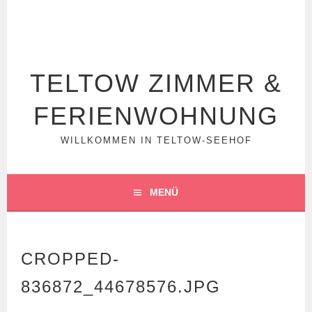
Springe
zum
Inhalt
TELTOW ZIMMER &
FERIENWOHNUNG
WILLKOMMEN IN TELTOW-SEEHOF
MENÜ
CROPPED-
836872_44678576.JPG